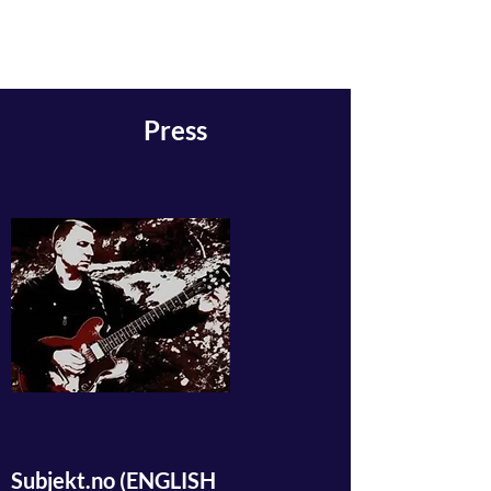
Inge Berge
Press
Subjekt.no (ENGLISH