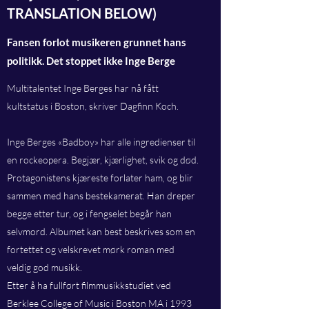
TRANSLATION BELOW)
Fansen forlot musikeren grunnet hans
politikk. Det stoppet ikke Inge Berge
Multitalentet Inge Berges har nå fått
kultstatus i Boston, skriver Dagfinn Koch.
Inge Berges «Badboy» har alle ingredienser til
en rockeopera. Begjær, kjærlighet, svik og død.
Protagonistens kjæreste forlater ham, og blir
sammen med hans bestekamerat. Han dreper
begge etter tur, og i fengselet begår han
selvmord. Albumet kan best beskrives som en
fortettet og velskrevet mørk roman med
veldig god musikk.
Etter å ha fullført filmmusikkstudiet ved
Berklee College of Music i Boston MA i 1993