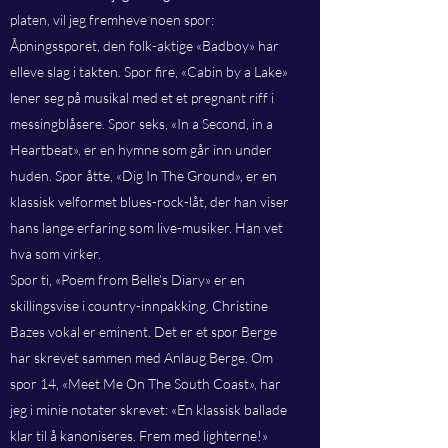
platen, vil jeg fremheve noen spor:
Åpningssporet, den folk-aktige «Badboy» har
elleve slag i takten. Spor fire, «Cabin by a Lake»
lener seg på musikal med et et pregnant riff i
messingblåsere. Spor seks, «In a Second, in a
Heartbeat», er en hymne som går inn under
huden. Spor åtte, «Dig In The Ground», er en
klassisk velformet blues-rock-låt, der han viser
hans lange erfaring som live-musiker. Han vet
hva som virker.
Spor ti, «Poem from Belle’s Diary» er en
skillingsvise i country-innpakking. Christine
Bazes vokal er eminent. Det er et spor Berge
har skrevet sammen med Anlaug Berge. Om
spor 14, «Meet Me On The South Coast», har
jeg i minie notater skrevet: «En klassisk ballade
klar til å kanoniseres. Frem med lighterne!»