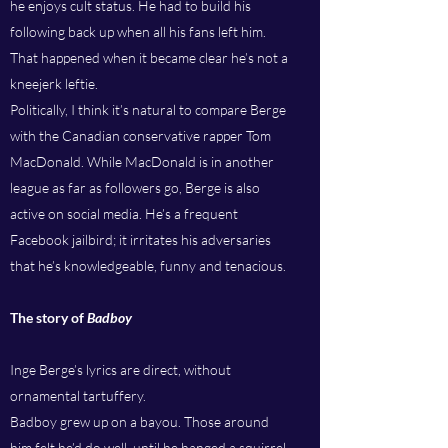
he enjoys cult status. He had to build his
following back up when all his fans left him.
That happened when it became clear he’s not a
kneejerk leftie.
Politically, I think it’s natural to compare Berge
with the Canadian conservative rapper Tom
MacDonald. While MacDonald is in another
league as far as followers go, Berge is also
active on social media. He’s a frequent
Facebook jailbird; it irritates his adversaries
that he’s knowledgeable, funny and tenacious.
The story of
Badboy
Inge Berge’s lyrics are direct, without
ornamental tartuffery.
Badboy grew up on a bayou. Those around
him felt he’d do well, until he hanged a squirrel