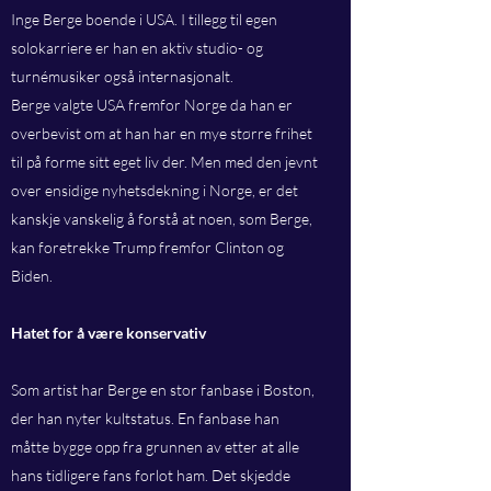
Inge Berge boende i USA. I tillegg til egen
solokarriere er han en aktiv studio- og
turnémusiker også internasjonalt.
Berge valgte USA fremfor Norge da han er
overbevist om at han har en mye større frihet
til på forme sitt eget liv der. Men med den jevnt
over ensidige nyhetsdekning i Norge, er det
kanskje vanskelig å forstå at noen, som Berge,
kan foretrekke Trump fremfor Clinton og
Biden.
Hatet for å være konservativ
Som artist har Berge en stor fanbase i Boston,
der han nyter kultstatus. En fanbase han
måtte bygge opp fra grunnen av etter at alle
hans tidligere fans forlot ham. Det skjedde