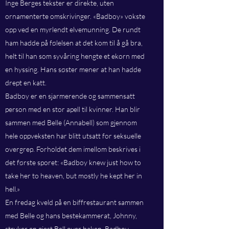
Inge Berges tekster er direkte, uten
ornamenterte omskrivinger. «Badboy» vokste
opp ved en myrlendt elvemunning. De rundt
ham hadde på følelsen at det kom til å gå bra,
helt til han som syvåring hengte et ekorn med
en hyssing. Hans søster mener at han hadde
drept en katt.
Badboy er en sjarmerende og sammensatt
person med en stor apell til kvinner. Han blir
sammen med Belle (Annabell) som gjennom
hele oppveksten har blitt utsatt for seksuelle
overgrep. Forholdet dem imellom beskrives i
det første sporet: «Badboy knew just how to
take her to heaven, but mostly he kept her in
hell.»
En fredag kveld på en biffrestaurant sammen
med Belle og hans bestekammerat, Johnny,
stryker en gjest Bell over baken. Badboy