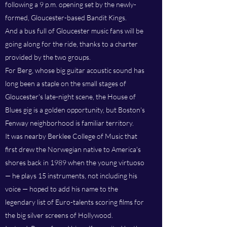
following a 9 p.m. opening set by the newly-
formed, Gloucester-based Bandit Kings.
And a bus full of Gloucester music fans will be
going along for the ride, thanks to a charter
provided by the two groups.
For Berg, whose big guitar acoustic sound has
long been a staple on the small stages of
Gloucester's late-night scene, the House of
Blues gig is a golden opportunity, but Boston's
Fenway neighborhood is familiar territory.
It was nearby Berklee College of Music that
first drew the Norwegian native to America's
shores back in 1989 when the young virtuoso
— he plays 15 instruments, not including his
voice — hoped to add his name to the
legendary list of Euro-talents scoring films for
the big silver screens of Hollywood.