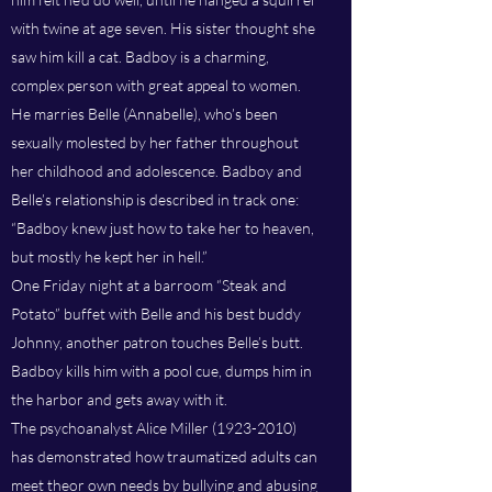
with twine at age seven. His sister thought she
saw him kill a cat. Badboy is a charming,
complex person with great appeal to women.
He marries Belle (Annabelle), who’s been
sexually molested by her father throughout
her childhood and adolescence. Badboy and
Belle’s relationship is described in track one:
“Badboy knew just how to take her to heaven,
but mostly he kept her in hell.”
One Friday night at a barroom “Steak and
Potato” buffet with Belle and his best buddy
Johnny, another patron touches Belle’s butt.
Badboy kills him with a pool cue, dumps him in
the harbor and gets away with it.
The psychoanalyst Alice Miller
(1923-2010)
has demonstrated how traumatized adults can
meet theor own needs by bullying and abusing