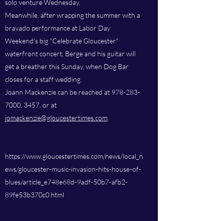
solo venture Wednesday.
Meanwhile, after wrapping the summer with a
bravado performance at Labor Day
Weekend's big "Celebrate Gloucester"
waterfront concert, Berge and his guitar will
get a breather this Sunday, when Dog Bar
closes for a staff wedding.
Joann Mackenzie can be reached at
978-283-
7000
, 3457, or at
jomackenzie@gloucestertimes.com
.
https://www.gloucestertimes.com/news/local_n
ews/gloucester-music-invasion-hits-house-of-
blues/article_e748e68d-9adf-50b7-afb2-
89fe53b370c0.html