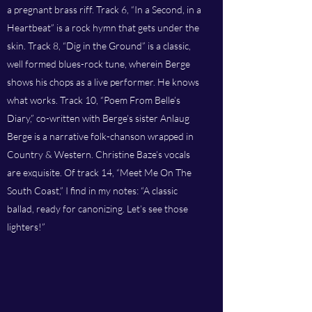
a pregnant brass riff. Track 6, “In a Second, in a
Heartbeat” is a rock hymn that gets under the
skin. Track 8, “Dig in the Ground” is a classic,
well formed blues-rock tune, wherein Berge
shows his chops as a live performer. He knows
what works. Track 10, “Poem From Belle’s
Diary,” co-written with Berge’s sister Anlaug
Berge is a narrative folk-chanson wrapped in
Country & Western. Christine Baze’s vocals
are exquisite. Of track 14, “Meet Me On The
South Coast,” I find in my notes: “A classic
ballad, ready for canonizing. Let’s see those
lighters!”