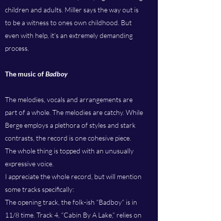
children and adults. Miller says the way out is
to be a witness to ones own childhood. But
even with help, it’s an extremely demanding
process.
The music of
Badboy
The melodies, vocals and arrangements are
part of a whole. The melodies are catchy. While
Berge employs a plethora of styles and stark
contrasts, the record is one cohesive piece.
The whole thing is topped with an unusually
expressive voice.
I appreciate the whole record, but will mention
some tracks specifically:
The opening track, the folk-ish “Badboy” is in
11/8 time. Track 4, “Cabin By A Lake,” relies on