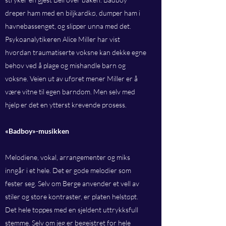
dreper ham med en biljkardkø, dumper ham i
havnebassenget, og slipper unna med det.
Psykoanalytikeren Alice Miller har vist
hvordan traumatiserte voksne kan dekke egne
behov ved å plage og mishandle barn og
voksne. Veien ut av uføret mener Miller er å
være vitne til egen barndom. Men selv med
hjelp er det en ytterst krevende prosess.
«Badboy»-musikken
Melodiene, vokal, arrangementer og miks
inngår i et hele. Det er gode melodier som
fester seg. Selv om Berge anvender et vell av
stiler og store kontraster, er platen helstøpt.
Det hele toppes med en sjeldent uttrykksfull
stemme. Selv om jeg er begeistret for hele