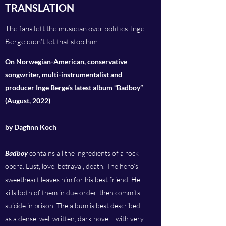
TRANSLATION
The fans left the musician over politics. Inge
Berge didn't let that stop him.
On Norwegian-American, conservative
songwriter, multi-instrumentalist and
producer Inge Berge’s latest album “Badboy”
(August, 2022)
by Dagfinn Koch
Badboy
contains all the ingredients of a rock
opera. Lust, love, betrayal, death. The hero’s
sweetheart leaves him for his best friend. He
kills both of them in due order, then commits
suicide in prison. The album is best described
as a dense, well written, dark novel - with very